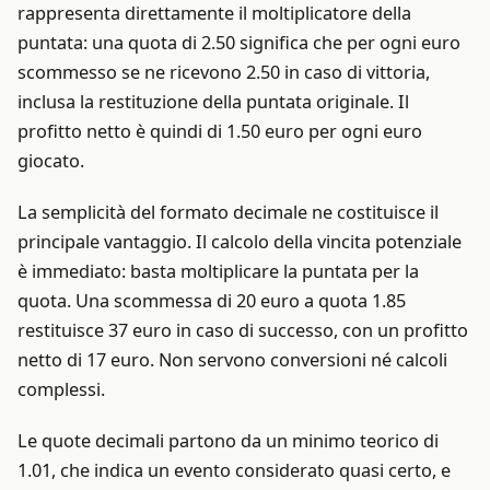
rappresenta direttamente il moltiplicatore della
puntata: una quota di 2.50 significa che per ogni euro
scommesso se ne ricevono 2.50 in caso di vittoria,
inclusa la restituzione della puntata originale. Il
profitto netto è quindi di 1.50 euro per ogni euro
giocato.
La semplicità del formato decimale ne costituisce il
principale vantaggio. Il calcolo della vincita potenziale
è immediato: basta moltiplicare la puntata per la
quota. Una scommessa di 20 euro a quota 1.85
restituisce 37 euro in caso di successo, con un profitto
netto di 17 euro. Non servono conversioni né calcoli
complessi.
Le quote decimali partono da un minimo teorico di
1.01, che indica un evento considerato quasi certo, e