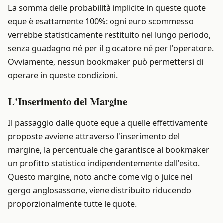
La somma delle probabilità implicite in queste quote
eque è esattamente 100%: ogni euro scommesso
verrebbe statisticamente restituito nel lungo periodo,
senza guadagno né per il giocatore né per l'operatore.
Ovviamente, nessun bookmaker può permettersi di
operare in queste condizioni.
L'Inserimento del Margine
Il passaggio dalle quote eque a quelle effettivamente
proposte avviene attraverso l'inserimento del
margine, la percentuale che garantisce al bookmaker
un profitto statistico indipendentemente dall'esito.
Questo margine, noto anche come vig o juice nel
gergo anglosassone, viene distribuito riducendo
proporzionalmente tutte le quote.