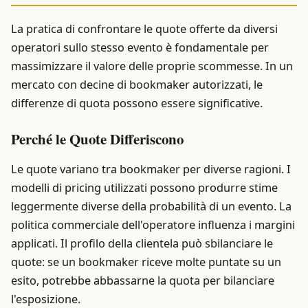
La pratica di confrontare le quote offerte da diversi
operatori sullo stesso evento è fondamentale per
massimizzare il valore delle proprie scommesse. In un
mercato con decine di bookmaker autorizzati, le
differenze di quota possono essere significative.
Perché le Quote Differiscono
Le quote variano tra bookmaker per diverse ragioni. I
modelli di pricing utilizzati possono produrre stime
leggermente diverse della probabilità di un evento. La
politica commerciale dell'operatore influenza i margini
applicati. Il profilo della clientela può sbilanciare le
quote: se un bookmaker riceve molte puntate su un
esito, potrebbe abbassarne la quota per bilanciare
l'esposizione.