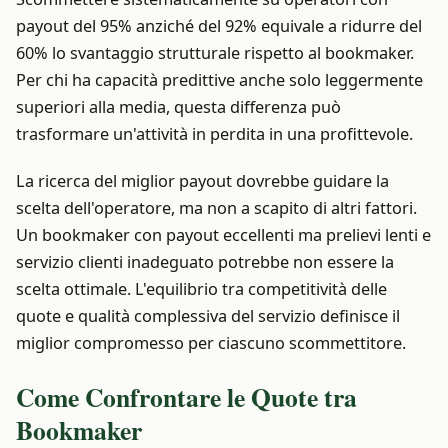
payout del 95% anziché del 92% equivale a ridurre del
60% lo svantaggio strutturale rispetto al bookmaker.
Per chi ha capacità predittive anche solo leggermente
superiori alla media, questa differenza può
trasformare un'attività in perdita in una profittevole.
La ricerca del miglior payout dovrebbe guidare la
scelta dell'operatore, ma non a scapito di altri fattori.
Un bookmaker con payout eccellenti ma prelievi lenti e
servizio clienti inadeguato potrebbe non essere la
scelta ottimale. L'equilibrio tra competitività delle
quote e qualità complessiva del servizio definisce il
miglior compromesso per ciascuno scommettitore.
Come Confrontare le Quote tra
Bookmaker