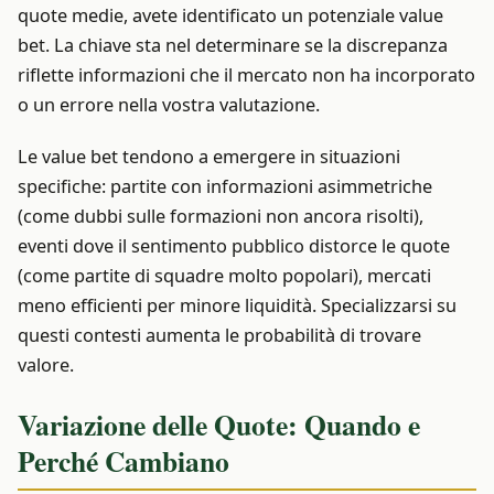
quote medie, avete identificato un potenziale value
bet. La chiave sta nel determinare se la discrepanza
riflette informazioni che il mercato non ha incorporato
o un errore nella vostra valutazione.
Le value bet tendono a emergere in situazioni
specifiche: partite con informazioni asimmetriche
(come dubbi sulle formazioni non ancora risolti),
eventi dove il sentimento pubblico distorce le quote
(come partite di squadre molto popolari), mercati
meno efficienti per minore liquidità. Specializzarsi su
questi contesti aumenta le probabilità di trovare
valore.
Variazione delle Quote: Quando e
Perché Cambiano