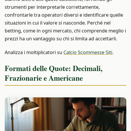
strumenti per interpretarle correttamente,
confrontarle tra operatori diversi e identificare quelle
situazioni in cui il valore si nasconde. Perché nel
betting, come in ogni mercato, chi comprende meglio i
prezzi ha un vantaggio su chi si limita ad accettarli.
Analizza i moltiplicatori su
Calcio Scommesse Siti
.
Formati delle Quote: Decimali,
Frazionarie e Americane