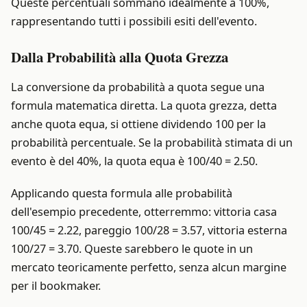
Queste percentuali sommano idealmente a 100%,
rappresentando tutti i possibili esiti dell'evento.
Dalla Probabilità alla Quota Grezza
La conversione da probabilità a quota segue una
formula matematica diretta. La quota grezza, detta
anche quota equa, si ottiene dividendo 100 per la
probabilità percentuale. Se la probabilità stimata di un
evento è del 40%, la quota equa è 100/40 = 2.50.
Applicando questa formula alle probabilità
dell'esempio precedente, otterremmo: vittoria casa
100/45 = 2.22, pareggio 100/28 = 3.57, vittoria esterna
100/27 = 3.70. Queste sarebbero le quote in un
mercato teoricamente perfetto, senza alcun margine
per il bookmaker.