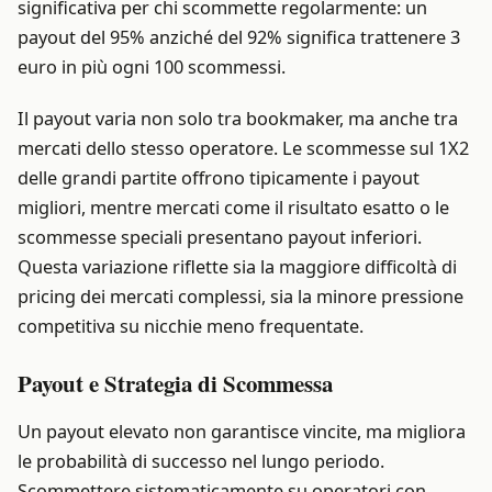
significativa per chi scommette regolarmente: un
payout del 95% anziché del 92% significa trattenere 3
euro in più ogni 100 scommessi.
Il payout varia non solo tra bookmaker, ma anche tra
mercati dello stesso operatore. Le scommesse sul 1X2
delle grandi partite offrono tipicamente i payout
migliori, mentre mercati come il risultato esatto o le
scommesse speciali presentano payout inferiori.
Questa variazione riflette sia la maggiore difficoltà di
pricing dei mercati complessi, sia la minore pressione
competitiva su nicchie meno frequentate.
Payout e Strategia di Scommessa
Un payout elevato non garantisce vincite, ma migliora
le probabilità di successo nel lungo periodo.
Scommettere sistematicamente su operatori con