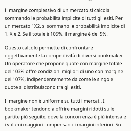
Il margine complessivo di un mercato si calcola
sommando le probabilità implicite di tutti gli esiti. Per
un mercato 1X2, si sommano le probabilità implicite di
1, X e 2. Se il totale è 105%, il margine è del 5%.
Questo calcolo permette di confrontare
oggettivamente la competitività di diversi bookmaker.
Un operatore che propone quote con margine totale
del 103% offre condizioni migliori di uno con margine
del 107%, indipendentemente da come le singole
quote si distribuiscono tra gli esiti.
Il margine non è uniforme su tutti i mercati. I
bookmaker tendono a offrire margini ridotti sulle
partite più seguite, dove la concorrenza è più intensa e
i volumi maggiori compensano i margini inferiori. Su