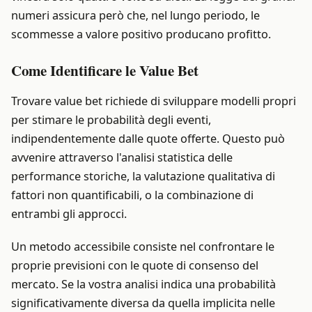
numeri assicura però che, nel lungo periodo, le
scommesse a valore positivo producano profitto.
Come Identificare le Value Bet
Trovare value bet richiede di sviluppare modelli propri
per stimare le probabilità degli eventi,
indipendentemente dalle quote offerte. Questo può
avvenire attraverso l'analisi statistica delle
performance storiche, la valutazione qualitativa di
fattori non quantificabili, o la combinazione di
entrambi gli approcci.
Un metodo accessibile consiste nel confrontare le
proprie previsioni con le quote di consenso del
mercato. Se la vostra analisi indica una probabilità
significativamente diversa da quella implicita nelle