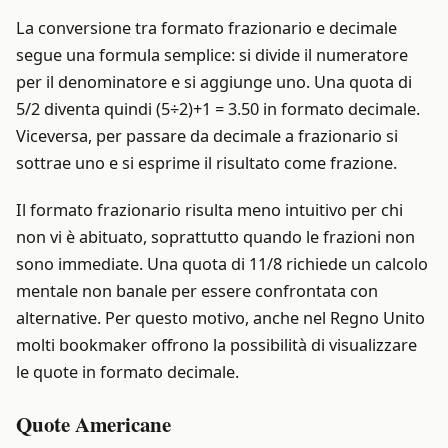
La conversione tra formato frazionario e decimale
segue una formula semplice: si divide il numeratore
per il denominatore e si aggiunge uno. Una quota di
5/2 diventa quindi (5÷2)+1 = 3.50 in formato decimale.
Viceversa, per passare da decimale a frazionario si
sottrae uno e si esprime il risultato come frazione.
Il formato frazionario risulta meno intuitivo per chi
non vi è abituato, soprattutto quando le frazioni non
sono immediate. Una quota di 11/8 richiede un calcolo
mentale non banale per essere confrontata con
alternative. Per questo motivo, anche nel Regno Unito
molti bookmaker offrono la possibilità di visualizzare
le quote in formato decimale.
Quote Americane