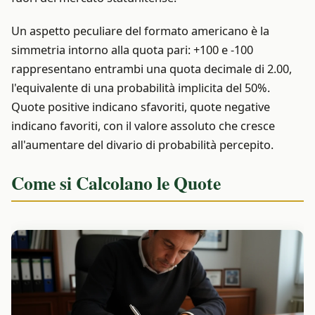
Un aspetto peculiare del formato americano è la
simmetria intorno alla quota pari: +100 e -100
rappresentano entrambi una quota decimale di 2.00,
l'equivalente di una probabilità implicita del 50%.
Quote positive indicano sfavoriti, quote negative
indicano favoriti, con il valore assoluto che cresce
all'aumentare del divario di probabilità percepito.
Come si Calcolano le Quote