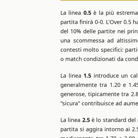
La linea
0.5
è la più estrema
partita finirà 0-0. L'Over 0.
del 10% delle partite nei pri
una scommessa ad altissim
contesti molto specifici: par
o match condizionati da cond
La linea
1.5
introduce un calc
generalmente tra 1.20 e 1.4
generose, tipicamente tra 2.8
"sicura" contribuisce ad aum
La linea
2.5
è lo standard del 
partita si aggira intorno ai 2