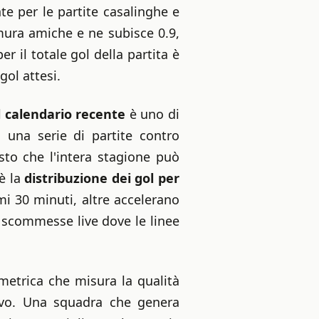
e per le partite casalinghe e
 mura amiche e ne subisce 0.9,
r il totale gol della partita è
gol attesi.
l calendario recente
è uno di
a una serie di partite contro
osto che l'intera stagione può
 è la
distribuzione dei gol per
i 30 minuti, altre accelerano
e scommesse live dove le linee
metrica che misura la qualità
tivo. Una squadra che genera