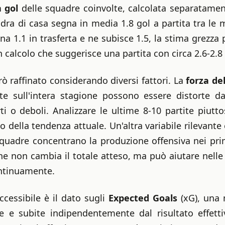
 gol
delle squadre coinvolte, calcolata separatament
uadra di casa segna in media 1.8 gol a partita tra le
 1.1 in trasferta e ne subisce 1.5, la stima grezza pe
 calcolo che suggerisce una partita con circa 2.6-2.8 
 raffinato considerando diversi fattori. La
forza de
te sull'intera stagione possono essere distorte d
ti o deboli. Analizzare le ultime 8-10 partite piutt
 della tendenza attuale. Un'altra variabile rilevante
squadre concentrano la produzione offensiva nei prim
ne non cambia il totale atteso, ma può aiutare nell
ntinuamente.
cessibile è il dato sugli
Expected Goals
(xG), una 
te e subite indipendentemente dal risultato effet