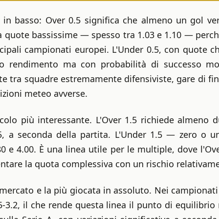
 in basso: Over 0.5 significa che almeno un gol ve
5 ha quote bassissime — spesso tra 1.03 e 1.10 — per
ncipali campionati europei. L'Under 0.5, con quote c
o rendimento ma con probabilità di successo mol
tite tra squadre estremamente difensiviste, gare di fi
izioni meteo avverse.
olo più interessante. L'Over 1.5 richiede almeno d
5, a seconda della partita. L'Under 1.5 — zero o u
0 e 4.00. È una linea utile per le multiple, dove l'Ov
entare la quota complessiva con un rischio relativam
mercato e la più giocata in assoluto. Nei campionati
.5-3.2, il che rende questa linea il punto di equilibrio