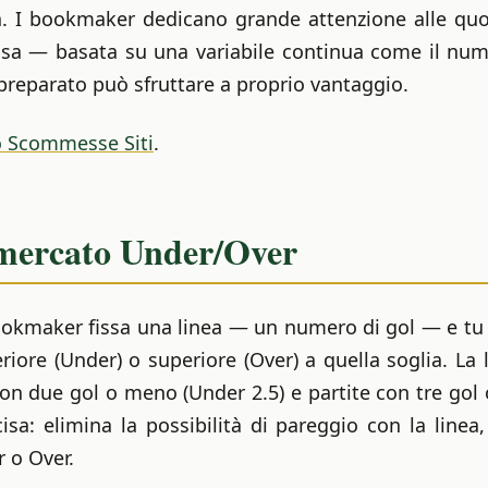
za. I bookmaker dedicano grande attenzione alle q
sa — basata su una variabile continua come il nume
preparato può sfruttare a proprio vantaggio.
o Scommesse Siti
.
 mercato Under/Over
bookmaker fissa una linea — un numero di gol — e tu 
eriore (Under) o superiore (Over) a quella soglia. La
con due gol o meno (Under 2.5) e partite con tre gol o
isa: elimina la possibilità di pareggio con la linea
 o Over.