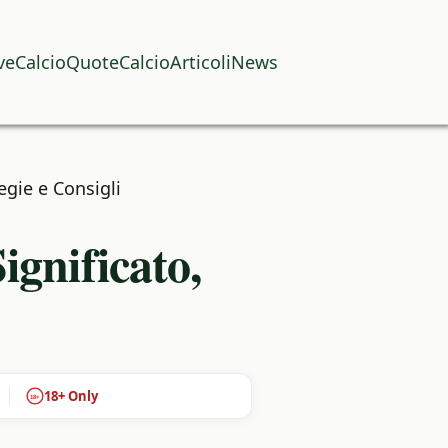
veCalcio
QuoteCalcio
Articoli
News
gie e Consigli
gnificato,
18+ Only
18+