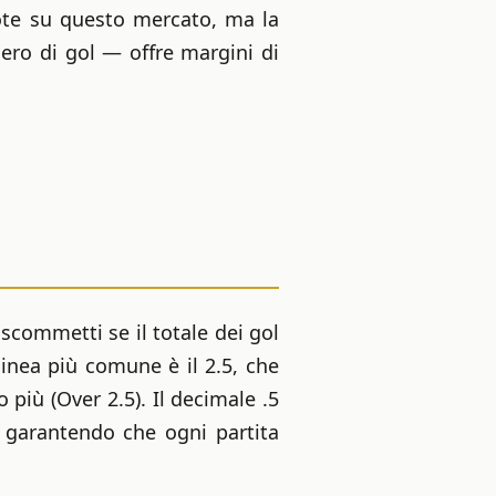
uote su questo mercato, ma la
ro di gol — offre margini di
scommetti se il totale dei gol
 linea più comune è il 2.5, che
 più (Over 2.5). Il decimale .5
, garantendo che ogni partita