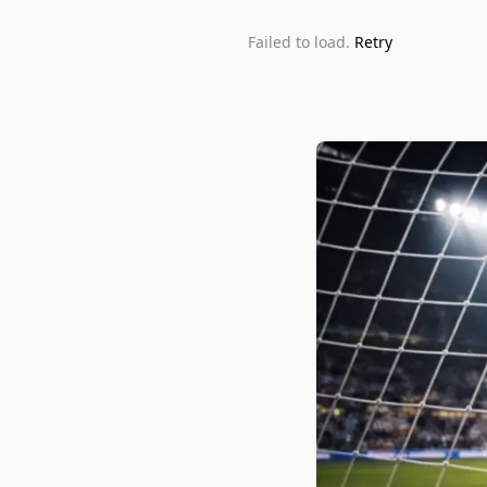
Failed to load.
Retry