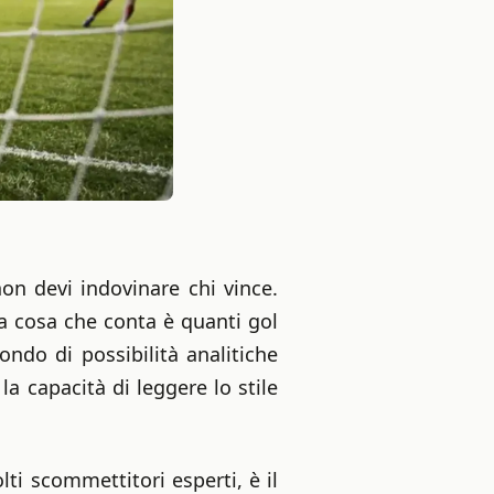
on devi indovinare chi vince.
ica cosa che conta è quanti gol
do di possibilità analitiche
la capacità di leggere lo stile
ti scommettitori esperti, è il