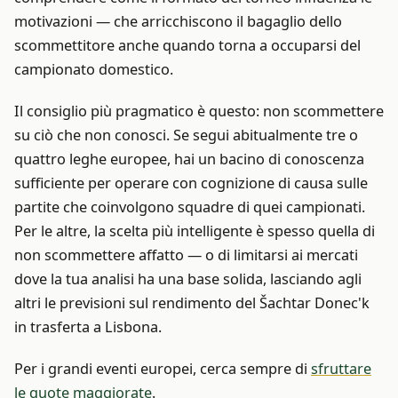
motivazioni — che arricchiscono il bagaglio dello
scommettitore anche quando torna a occuparsi del
campionato domestico.
Il consiglio più pragmatico è questo: non scommettere
su ciò che non conosci. Se segui abitualmente tre o
quattro leghe europee, hai un bacino di conoscenza
sufficiente per operare con cognizione di causa sulle
partite che coinvolgono squadre di quei campionati.
Per le altre, la scelta più intelligente è spesso quella di
non scommettere affatto — o di limitarsi ai mercati
dove la tua analisi ha una base solida, lasciando agli
altri le previsioni sul rendimento del Šachtar Donec'k
in trasferta a Lisbona.
Per i grandi eventi europei, cerca sempre di
sfruttare
le quote maggiorate
.