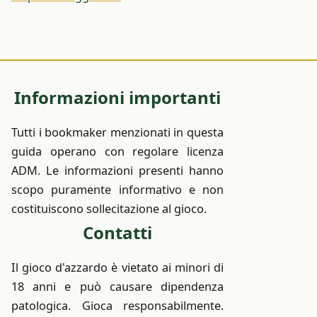
Informazioni importanti
Tutti i bookmaker menzionati in questa
guida operano con regolare licenza
ADM. Le informazioni presenti hanno
scopo puramente informativo e non
costituiscono sollecitazione al gioco.
Сontatti
Il gioco d'azzardo è vietato ai minori di
18 anni e può causare dipendenza
patologica. Gioca responsabilmente.