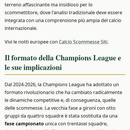
terreno affascinante ma insidioso per lo
scommettitore, dove l'analisi tradizionale deve essere
integrata con una comprensione più ampia del calcio
internazionale.
Vivi le notti europee con
Calcio Scommesse Siti
.
Il formato della Champions League e
le sue implicazioni
Dal 2024-2026, la Champions League ha adottato un
formato rivoluzionario che ha cambiato radicalmente
le dinamiche competitive e, di conseguenza, quelle
delle scommesse. La vecchia fase a gironi con otto
gruppi da quattro squadre è stata sostituita da una
fase campionato
unica con trentasei squadre,