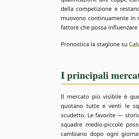
della competizione e restan
muovono continuamente in risp
fattore che possa influenzare
Pronostica la stagione su
Cal
I principali mercat
Il mercato più visibile è qu
quotano tutte e venti le sq
scudetto. Le favorite — stor
squadre medio-piccole poss
cambiano dopo ogni giornat