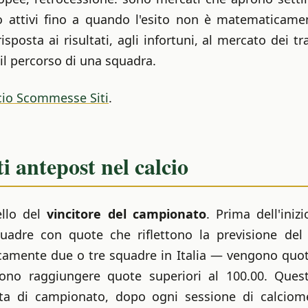
o attivi fino a quando l'esito non è matematicame
osta ai risultati, agli infortuni, al mercato dei tra
 il percorso di una squadra.
cio Scommesse Siti
.
i antepost nel calcio
ello del
vincitore del campionato
. Prima dell'iniz
uadre con quote che riflettono la previsione del 
icamente due o tre squadre in Italia — vengono quota
ono raggiungere quote superiori al 100.00. Ques
a di campionato, dopo ogni sessione di calciome