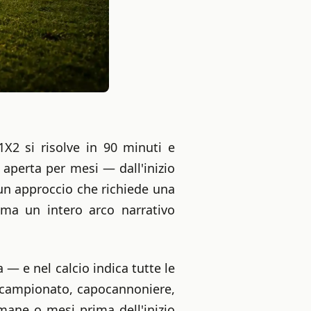
X2 si risolve in 90 minuti e
 aperta per mesi — dall'inizio
 un approccio che richiede una
 ma un intero arco narrativo
 — e nel calcio indica tutte le
l campionato, capocannoniere,
mane o mesi prima dell'inizio