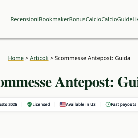
RecensioniBookmaker
BonusCalcio
CalcioGuide
Li
Home
>
Articoli
>
Scommesse Antepost: Guida
ommesse Antepost: Gu
sto 2026
Licensed
Available in US
Fast payouts