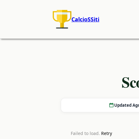
CalcioSSiti
Sc
Updated Ago
Failed to load.
Retry