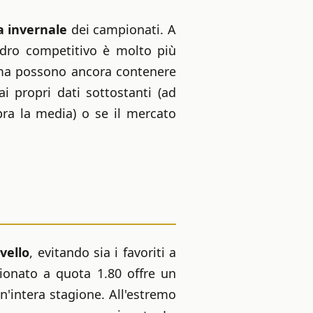
 invernale
dei campionati. A
uadro competitivo è molto più
, ma possono ancora contenere
 propri dati sottostanti (ad
pra la media) o se il mercato
vello
, evitando sia i favoriti a
ionato a quota 1.80 offre un
n'intera stagione. All'estremo