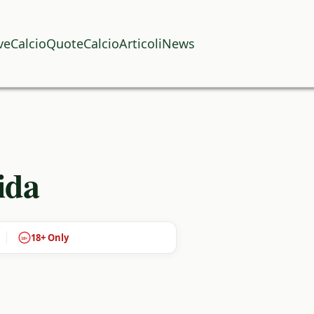
veCalcio
QuoteCalcio
Articoli
News
ida
18+ Only
18+