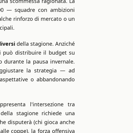
 una scommessa ragionata. La
.00 — squadre con ambizioni
alche rinforzo di mercato o un
cipali.
iversi
della stagione. Anziché
 può distribuire il budget su
o durante la pausa invernale.
ggiustare la strategia — ad
 aspettative o abbandonando
resenta l'intersezione tra
della stagione richiede una
 che disputerà (chi gioca anche
le coppe), la forza offensiva