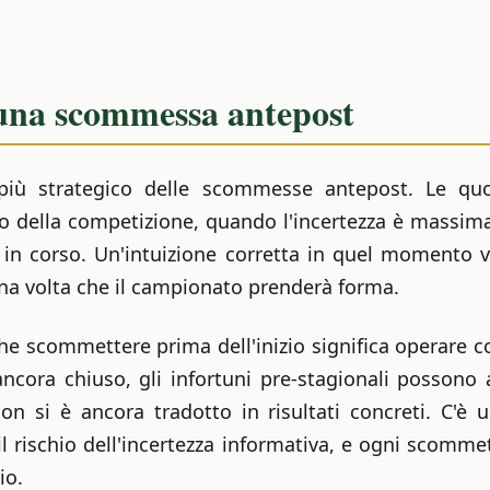
una scommessa antepost
o più strategico delle scommesse antepost. Le qu
io della competizione, quando l'incertezza è massi
e in corso. Un'intuizione corretta in quel momento
una volta che il campionato prenderà forma.
che scommettere prima dell'inizio significa operare c
cora chiuso, gli infortuni pre-stagionali possono alt
on si è ancora tradotto in risultati concreti. C'è u
il rischio dell'incertezza informativa, e ogni scommet
io.